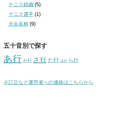
テニス組織
(5)
テニス選手
(1)
大会名称
(9)
五十音別で探す
あ行
さ行
た行
ら行
か行
は行
※訂正など運営者への連絡はこちらから