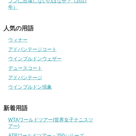
プンに出場しないのはなぜ？（2017
年）
人気の用語
ウィナー
アドバンテージコート
ウインブルドンウェザー
デュースコート
アドバンテージ
ウインブルドン現象
新着用語
WTAワールドツアー(世界女子テニスツ
アー)
ATPワールドツアー・250シリーズ